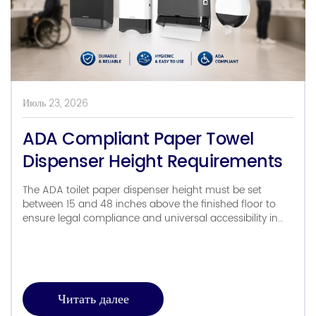
Июль 23, 2026
ADA Compliant Paper Towel
Dispenser Height Requirements
The ADA toilet paper dispenser height must be set
between 15 and 48 inches above the finished floor to
ensure legal compliance and universal accessibility in
any commercial restroom. On high-traffic job sites, even
a minor measurement error during the rough-in phase
can result in failed inspections and expensive wall
remediation. The ADA Standards for […]
Читать далее