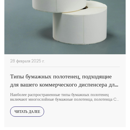
28 февраля 2025 г.
Типы бумажных полотенец, подходящие
для вашего коммерческого диспенсера для
бумажных полотенец
Наиболее распространенные типы бумажных полотенец
включают многослойные бумажные полотенца, полотенца C-
fold, рулонные бумажные полотенца и другие варианты,
предназначенные для определенных диспенсеров. Если вы
ЧИТАТЬ ДАЛЕЕ
планируете купить диспенсеры для бумажных полотенец для
дома, выбор правильного типа бумажного полотенца для
вашего коммерческого диспенсера для бумажных полотенец
гарантирует эффективность, гигиеничность и экономичность.