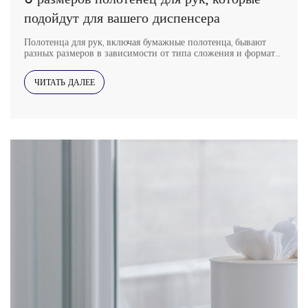
подойдут для вашего диспенсера
Полотенца для рук, включая бумажные полотенца, бывают
разных размеров в зависимости от типа сложения и формата
рулона, например, стандартные, C-fold и multifold. Выбор
правильного размера полотенец для рук для вашего
ЧИТАТЬ ДАЛЕЕ
диспенсера обеспечивает эффективность, экономичность и
надлежащую гигиену. Итак, если вы ищете руководство, в
этой статье рассматриваются шесть наиболее
распространенных размеров полотенец для рук […]