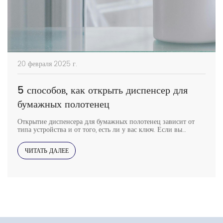
20 февраля 2025 г.
5 способов, как открыть диспенсер для
бумажных полотенец
Открытие диспенсера для бумажных полотенец зависит от
типа устройства и от того, есть ли у вас ключ. Если вы
потеряли ключ, все равно есть способы получить доступ к
диспенсеру. Ниже мы описываем пять методов для разных
ЧИТАТЬ ДАЛЕЕ
типов диспенсеров, включая то, как открыть диспенсер для
бумажных полотенец без ключа, когда это необходимо.
Читайте дальше, чтобы […]