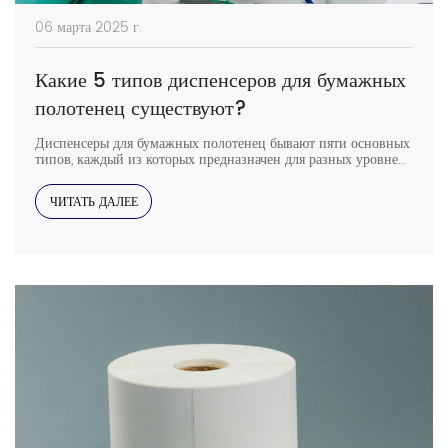
06 марта 2025 г.
Какие 5 типов диспенсеров для бумажных
полотенец существуют?
Диспенсеры для бумажных полотенец бывают пяти основных
типов, каждый из которых предназначен для разных уровней
удобства, гигиены и эффективности. Независимо от того, для
каких помещений вы используете — коммерческих туалетов,
ЧИТАТЬ ДАЛЕЕ
кухонь или офисов — выбор правильного диспенсера может
улучшить санитарию и сократить отходы. Ниже приведено
описание типов диспенсеров для бумажных полотенец и их
преимуществ. 1. Диспенсер для бумажных полотенец с
ручным складыванием A […]