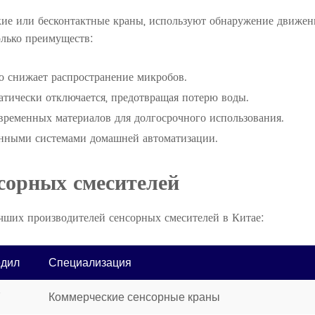
кие или бесконтактные краны, используют обнаружение движен
олько преимуществ:
то снижает распространение микробов.
тически отключается, предотвращая потерю воды.
временных материалов для долгосрочного использования.
нными системами домашней автоматизации.
сорных смесителей
чших производителей сенсорных смесителей в Китае:
едил
Специализация
7
Коммерческие сенсорные краны