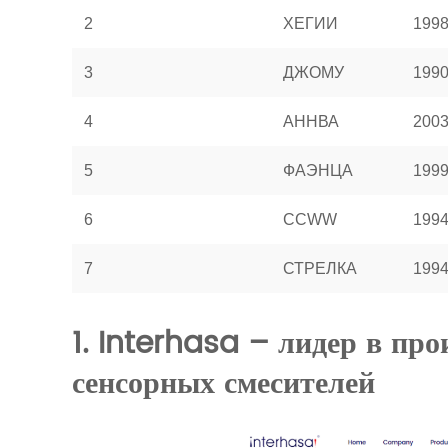
2
ХЕГИИ
199
3
ДЖОМУ
199
4
АННВА
200
5
ФАЭНЦА
199
6
ССWW
199
7
СТРЕЛКА
199
1. Interhasa – лидер в пр
сенсорных смесителей