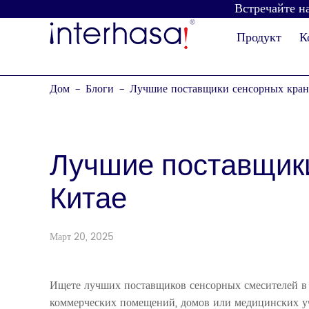
Встречайте на
Продукт
К
Дом
Блоги
Лучшие поставщики сенсорных кран
-
-
Лучшие поставщики
Китае
Сушилка для рук
Дозатор мыла
Март 20, 2025
Ищете лучших поставщиков сенсорных смесителей в
коммерческих помещений, домов или медицинских уч