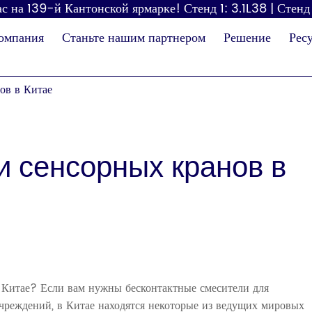
с на 139-й Кантонской ярмарке! Стенд 1: 3.1L38 | Стенд
омпания
Станьте нашим партнером
Решение
Рес
ов в Китае
 сенсорных кранов в
Диспенсер для
Фен
бумаги
пе
 Китае? Если вам нужны бесконтактные смесители для
реждений, в Китае находятся некоторые из ведущих мировых