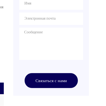
comparing prices.
Buyers should evaluate
ия
production capacity,
[…]
Связаться с нами