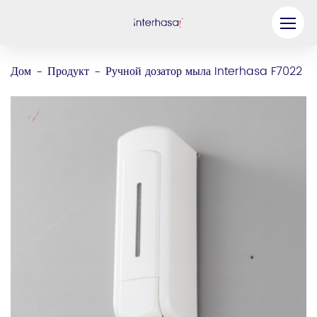
Продукт
Дом
Продукт
Ручной дозатор мыла Interhasa F7022
-
-
Компания
Станьте нашим партнером
Решение
Ресурсы
Связаться с нами