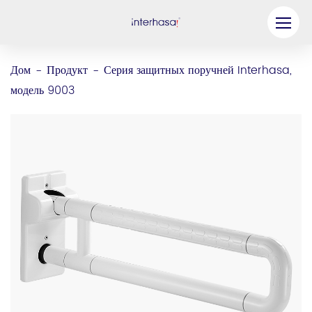
Продукт
Дом
Продукт
Серия защитных поручней Interhasa,
-
-
модель 9003
Компания
Станьте нашим партнером
Решение
Ресурсы
Связаться с нами