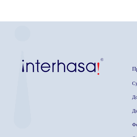
П
Су
До
Ди
Ф