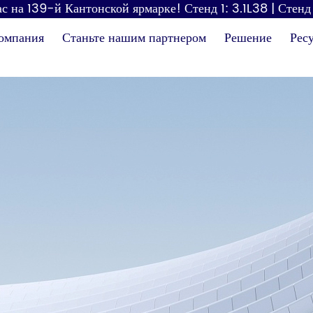
с на 139-й Кантонской ярмарке! Стенд 1: 3.1L38 | Стенд
омпания
Станьте нашим партнером
Решение
Рес
Диспенсер для
Фен
бумаги
пе