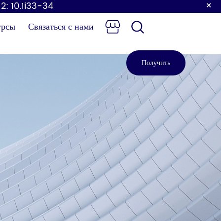
×
 2: 10.1i33-34
урсы
Связаться с нами
Получить
предложение
Детский
Сенсорный кран
ленальный
столик