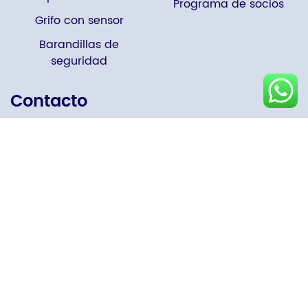
Programa de socios
Grifo con sensor
Barandillas de
seguridad
Contacto
Número de teléfono: +86 15858538116
Email：sales02@interhasa.com
Dirección: NO355, Binhai Twelfth Branch Rd, Zona de
Desarrollo Económico y Tecnológico, Wenzhou, Zhejiang,
China
Contáctenos