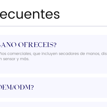
recuentes
baño ofrecéis?
os comerciales, que incluyen secadores de manos, di
n sensor y más.
OEM/ODM?