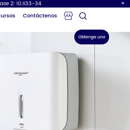
×
ase 2: 10.1i33-34
cursos
Contáctenos
Obtenga una
cotización
biador de
Grifo con sensor
ales para
bebés