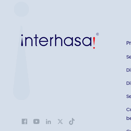
P
S
D
D
S
C
b