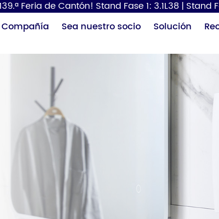
 139.ª Feria de Cantón! Stand Fase 1: 3.1L38 | Stand F
Compañía
Sea nuestro socio
Solución
Re
Dispensador de
Secador de pelo
Cam
papel
pañ