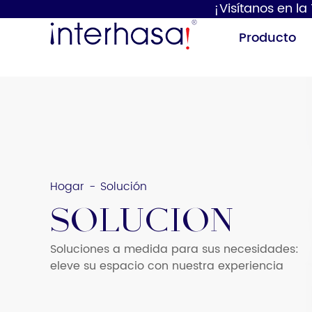
¡Visítanos en la
Producto
Hogar
Solución
-
Secador de
Dispensador de
SOLUCIÓN
manos
jabón
Soluciones a medida para sus necesidades:
eleve su espacio con nuestra experiencia