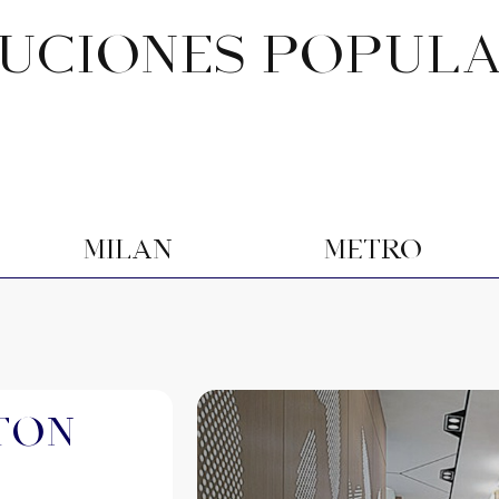
UCIONES POPUL
Milán
Metro
tón