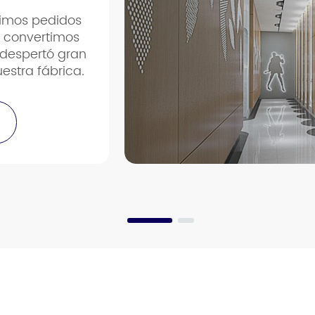
uimos pedidos
s convertimos
 despertó gran
uestra fábrica.