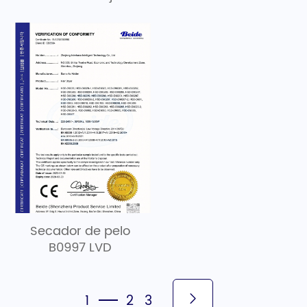
B1965 LVD
Secador de pelo
B0997 LVD
1
2
3