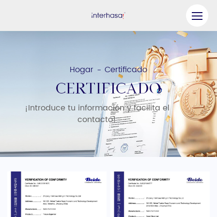
Producto
Compañía
Hogar
Certificado
-
Sea nuestro socio
Certificado
Solución
¡Introduce tu información y facilita el
contacto!
Recursos
Contáctenos