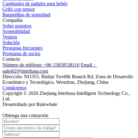
Cambiador de pañales para bebés
Grifo con sensor
Barandillas de seguridad
Compañía
Sobre nosotros
Sostenibilidad
Ventaja
Solución
Preguntas frecuentes
Programa de socios
Contacto
Número de teléfono: +86 15858538116
Email：
sales02@interhasa.com
Dirección: NO355, Binhai Twelfth Branch Rd, Zona de Desarrollo
Económico y Tecnológico, Wenzhou, Zhejiang, China
Contáctenos
Copyright © 2026 Zhejiang Interhasa Intelligent Technology Co.,
Ltd.
Desarrollado por Bulewhale
Obtenga una cotización