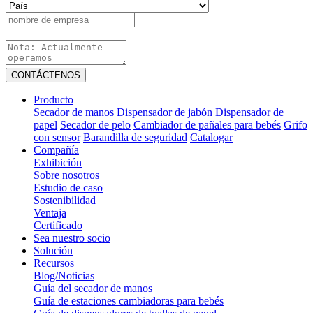
CONTÁCTENOS
Producto
Secador de manos
Dispensador de jabón
Dispensador de
papel
Secador de pelo
Cambiador de pañales para bebés
Grifo
con sensor
Barandilla de seguridad
Catalogar
Compañía
Exhibición
Sobre nosotros
Estudio de caso
Sostenibilidad
Ventaja
Certificado
Sea nuestro socio
Solución
Recursos
Blog/Noticias
Guía del secador de manos
Guía de estaciones cambiadoras para bebés