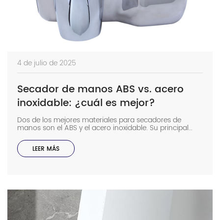
4 de julio de 2025
Secador de manos ABS vs. acero
inoxidable: ¿cuál es mejor?
Dos de los mejores materiales para secadores de
manos son el ABS y el acero inoxidable. Su principal
diferencia radica en sus propiedades, que influyen en la
durabilidad, la estética y la idoneidad para diversos
LEER MÁS
entornos. Descubra más sobre sus diferencias en esta
guía, que abordará los siguientes temas: El ABS en
resumen. Este es un material dinámico, […]