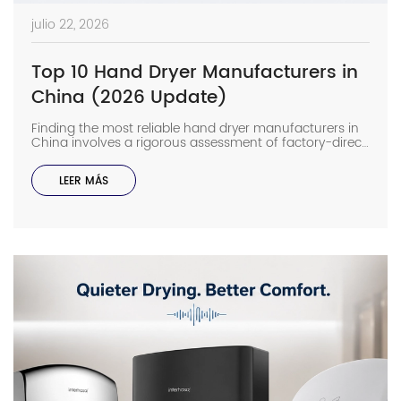
julio 22, 2026
Top 10 Hand Dryer Manufacturers in
China (2026 Update)
Finding the most reliable hand dryer manufacturers in
China involves a rigorous assessment of factory-direct
R&D and field-tested durability. For senior contractors,
selecting a partner with vertically integrated production
LEER MÁS
is the only way to avoid the hidden costs of sensor
failures and motor burnout during high-traffic
operation. A misstep in supplier selection often leads to
[…]