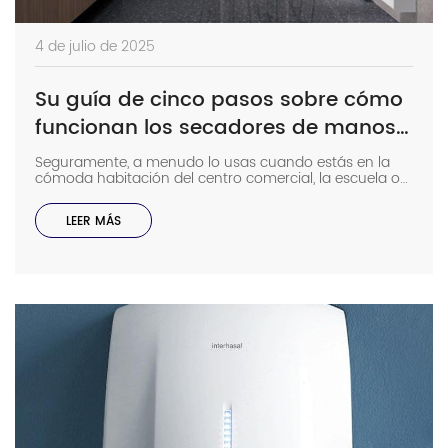
4 de julio de 2025
Su guía de cinco pasos sobre cómo
funcionan los secadores de manos
comerciales
Seguramente, a menudo lo usas cuando estás en la
cómoda habitación del centro comercial, la escuela o
el aeropuerto. Si te interesa saber qué sucede dentro
de estos fascinantes dispositivos y cómo funcionan
LEER MÁS
para secarte las manos rápidamente, estás en el lugar
correcto. Aprende los cinco pasos en […]