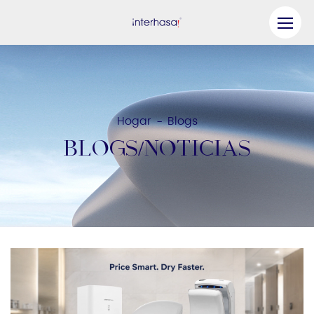
Producto
Compañía
Hogar
Blogs
-
Sea nuestro socio
BLOGS/NOTICIAS
Solución
Recursos
Contáctenos