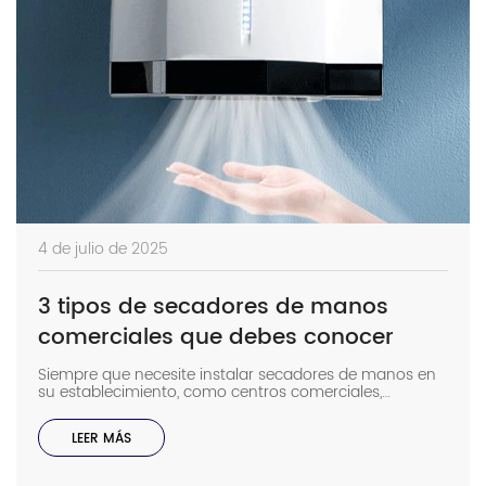
4 de julio de 2025
3 tipos de secadores de manos
comerciales que debes conocer
Siempre que necesite instalar secadores de manos en
su establecimiento, como centros comerciales,
escuelas, aeropuertos, etc., es importante saber
exactamente qué tipo de secador es el adecuado. No
LEER MÁS
cualquier secador, sino el de tipo comercial. Los
secadores de manos comerciales tienen características
que permiten una gran cantidad de […]