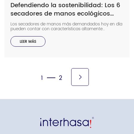
Defendiendo la sostenibilidad: Los 6
secadores de manos ecológicos
más recomendados
Los secadores de manos más demandados hoy en día
pueden contar con características altamente
avanzadas y de vanguardia, como ahorro de energía,
secado rápido y filtros higiénicos que garantizan la
LEER MÁS
protección de las personas contra gérmenes, bacterias
y virus. Si bien estas características son imprescindibles,
hay una propiedad que puede diferenciar aún más a
estos secadores de manos de […]
1
2