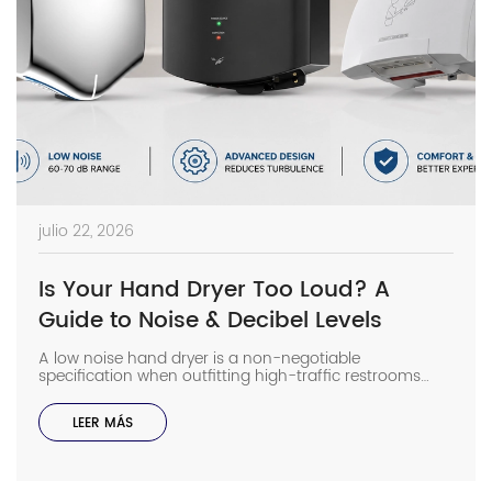
julio 22, 2026
Is Your Hand Dryer Too Loud? A
Guide to Noise & Decibel Levels
A low noise hand dryer is a non-negotiable
specification when outfitting high-traffic restrooms
adjacent to noise-sensitive zones like office pods or
library wings. In my field experience, installing a high-
LEER MÁS
decibel unit in a hollow-walled restroom often leads to
immediate tenant complaints that require expensive
remedial soundproofing. Selecting the right acoustic
profile during the design phase […]