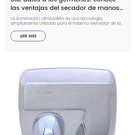
las ventajas del secador de manos
UV
La iluminación ultravioleta es una tecnología
ampliamente utilizada para el máximo bienestar de las
personas. En esta industria, se utiliza principalmente
para desinfectar eficazmente, tratando superficies,
LEER MÁS
agua y alimentos, entre otros. Pero, ¿sabías que esta
tecnología también está presente en varios secadores
de manos modernos para garantizar que los
gérmenes, […]