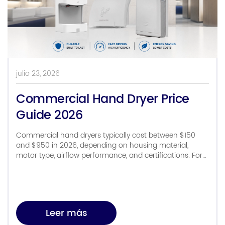
julio 23, 2026
Commercial Hand Dryer Price
Guide 2026
Commercial hand dryers typically cost between $150
and $950 in 2026, depending on housing material,
motor type, airflow performance, and certifications. For
most commercial projects, buyers should budget
around $300–550 for high-speed jet dryers, while
hospitals, airports, and other heavy-duty facilities often
require $600+ stainless steel models with HEPA filtration.
Beyond the purchase price, installation […]
Leer más