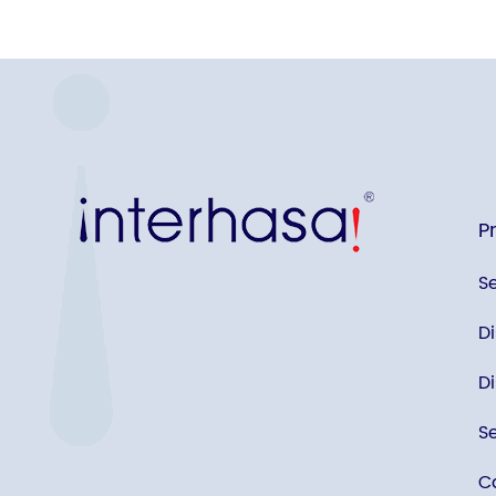
P
S
D
D
S
C