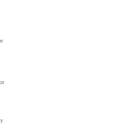
.
ar
ar
 y