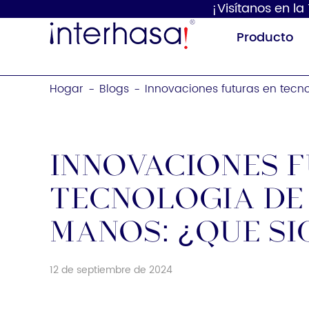
¡Visítanos en la
Producto
Hogar
Blogs
Innovaciones futuras en tec
-
-
Innovaciones 
tecnología de
Secador de
Dispensador de
manos
jabón
manos: ¿qué si
12 de septiembre de 2024