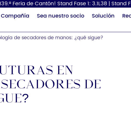
 139.ª Feria de Cantón! Stand Fase 1: 3.1L38 | Stand F
Compañía
Sea nuestro socio
Solución
Re
nología de secadores de manos: ¿qué sigue?
futuras en
 secadores de
Dispensador de
Secador de pelo
Cam
papel
pañ
gue?