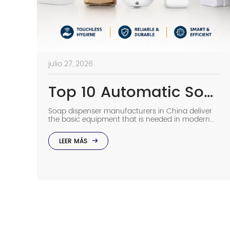
julio 27, 2026
Top 10 Automatic Soap Dispenser Manufacturers in China
Soap dispenser manufacturers in China deliver
the basic equipment that is needed in modern
commercial bathrooms where hygiene stands
first and foremost. In places such as airports,
LEER MÁS
even a failure of one sensor causes the soap to
run out and makes the floor slippery right away.
The choice of suppliers depending on photos in
catalogs […]