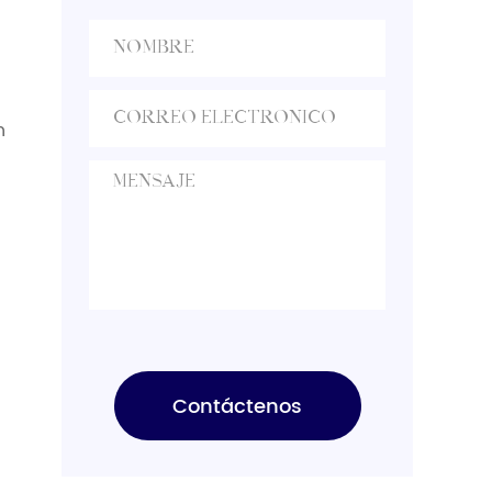
comparing prices.
Buyers should evaluate
production capacity,
[…]
n
Contáctenos