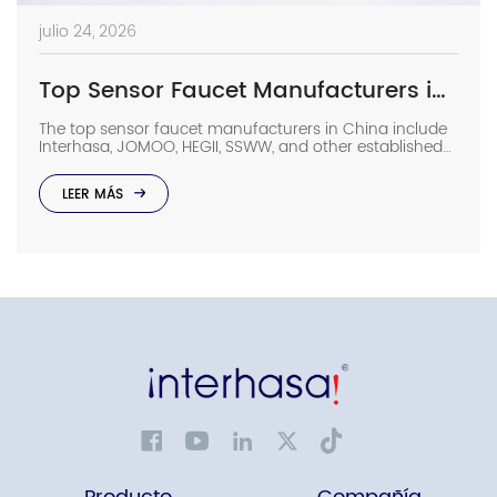
julio 24, 2026
Top Sensor Faucet Manufacturers in China (2026 Update)
The top sensor faucet manufacturers in China include
Interhasa, JOMOO, HEGII, SSWW, and other established
sanitary ware suppliers with strong manufacturing
capabilities, OEM/ODM support, and commercial
LEER MÁS
project experience. They provide sensor faucets for
hotels, hospitals, airports, offices, and other high-traffic
facilities. Choosing the right manufacturer requires
more than comparing prices. Buyers should evaluate
production capacity, […]