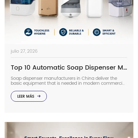
julio 27, 2026
Top 10 Automatic Soap Dispenser Manufacturers in China
Soap dispenser manufacturers in China deliver the
basic equipment that is needed in modern commercial
bathrooms where hygiene stands first and foremost. In
places such as airports, even a failure of one sensor
LEER MÁS
causes the soap to run out and makes the floor
slippery right away. The choice of suppliers depending
on photos in catalogs […]