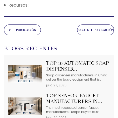
Recursos:
PUBLICACIÓN
SIGUIENTE PUBLICACIÓN
ANTERIOR
BLOGS RECIENTES
Top 10 Automatic Soap
Dispenser
Manufacturers in
Soap dispenser manufacturers in China
deliver the basic equipment that is
China
needed in modern commercial
julio 27, 2026
bathrooms where hygiene stands first
and foremost. In places such as airports,
Top Sensor Faucet
even a failure of one sensor causes the
soap to run out and makes the floor
Manufacturers in
slippery right away. The choice of
Europe | 2026 Buyer’s
The most respected sensor faucet
suppliers depending on photos in
manufacturers Europe buyers trust
catalogs […]
Guide
include Hansgrohe, Grohe, Roca, Geberit,
julio 24, 2026