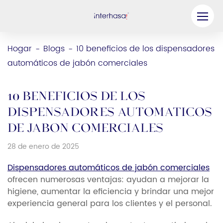
Producto
Hogar
Blogs
10 beneficios de los dispensadores
-
-
automáticos de jabón comerciales
Compañía
Sea nuestro socio
10 beneficios de los
Solución
dispensadores automáticos
de jabón comerciales
Recursos
28 de enero de 2025
Contáctenos
Dispensadores automáticos de jabón comerciales
ofrecen numerosas ventajas: ayudan a mejorar la
higiene, aumentar la eficiencia y brindar una mejor
experiencia general para los clientes y el personal.