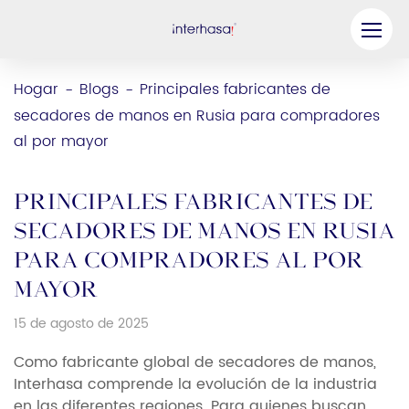
Producto
Hogar
Blogs
Principales fabricantes de
-
-
secadores de manos en Rusia para compradores
Compañía
al por mayor
Sea nuestro socio
Solución
Principales fabricantes de
secadores de manos en Rusia
Recursos
para compradores al por
Contáctenos
mayor
15 de agosto de 2025
Como fabricante global de secadores de manos,
Interhasa comprende la evolución de la industria
en las diferentes regiones. Para quienes buscan