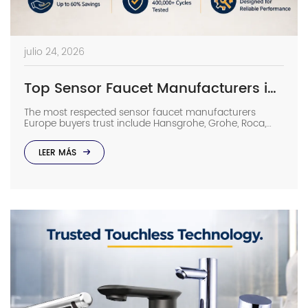
julio 24, 2026
Top Sensor Faucet Manufacturers in Europe | 2026 Buyer’s Guide
The most respected sensor faucet manufacturers
Europe buyers trust include Hansgrohe, Grohe, Roca,
Geberit, Oras, and Delabie, while high-spec Chinese
OEMs such as Interhasa have emerged as competitive
LEER MÁS
alternatives for commercial projects. In such facilities,
low-grade sensor faucets can lead to ghost flushing,
wastage of water, and increased maintenance costs.
Long-term reliability of a product […]