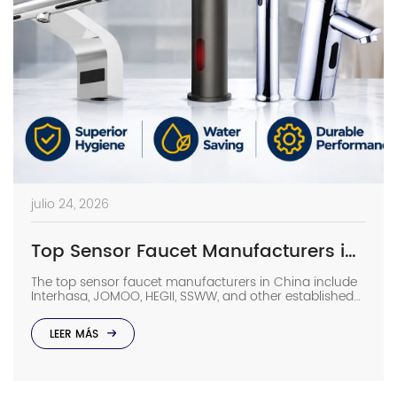
julio 24, 2026
Top Sensor Faucet Manufacturers in China (2026 Update)
The top sensor faucet manufacturers in China include
Interhasa, JOMOO, HEGII, SSWW, and other established
sanitary ware suppliers with strong manufacturing
capabilities, OEM/ODM support, and commercial
LEER MÁS
project experience. They provide sensor faucets for
hotels, hospitals, airports, offices, and other high-traffic
facilities. Choosing the right manufacturer requires
more than comparing prices. Buyers should evaluate
production capacity, […]