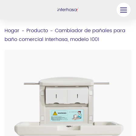
Producto
Hogar
Producto
Cambiador de pañales para
-
-
baño comercial Interhasa, modelo 1001
Compañía
Sea nuestro socio
Solución
Recursos
Contáctenos