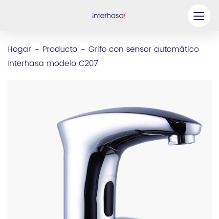
Producto
Hogar
Producto
Grifo con sensor automático
-
-
Interhasa modelo C207
Compañía
Sea nuestro socio
Solución
Recursos
Contáctenos