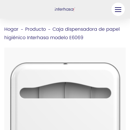
Producto
Hogar
Producto
Caja dispensadora de papel
-
-
higiénico Interhasa modelo E6069
Compañía
Sea nuestro socio
Solución
Recursos
Contáctenos