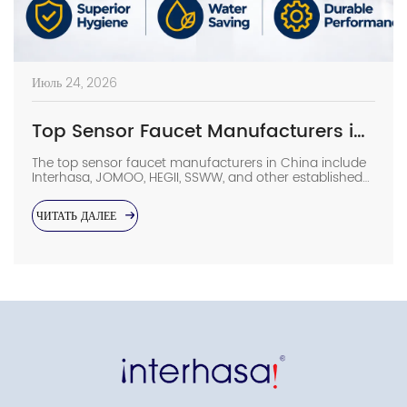
Июль 24, 2026
Top Sensor Faucet Manufacturers in China (2026 Update)
The top sensor faucet manufacturers in China include
Interhasa, JOMOO, HEGII, SSWW, and other established
sanitary ware suppliers with strong manufacturing
capabilities, OEM/ODM support, and commercial
ЧИТАТЬ ДАЛЕЕ
project experience. They provide sensor faucets for
hotels, hospitals, airports, offices, and other high-traffic
facilities. Choosing the right manufacturer requires
more than comparing prices. Buyers should evaluate
production capacity, […]