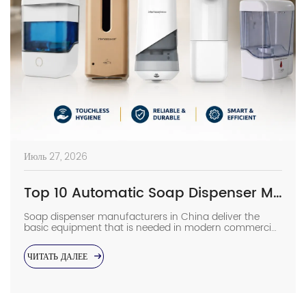
Июль 27, 2026
Top 10 Automatic Soap Dispenser Manufacturers in China
Soap dispenser manufacturers in China deliver the
basic equipment that is needed in modern commercial
bathrooms where hygiene stands first and foremost. In
places such as airports, even a failure of one sensor
ЧИТАТЬ ДАЛЕЕ
causes the soap to run out and makes the floor
slippery right away. The choice of suppliers depending
on photos in catalogs […]