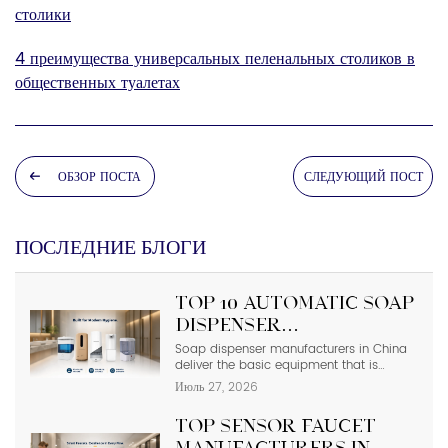
столики
4 преимущества универсальных пеленальных столиков в
общественных туалетах
ОБЗОР ПОСТА
СЛЕДУЮЩИЙ ПОСТ
ПОСЛЕДНИЕ БЛОГИ
Top 10 Automatic Soap
Dispenser
Manufacturers in
Soap dispenser manufacturers in China
deliver the basic equipment that is
China
needed in modern commercial
Июль 27, 2026
bathrooms where hygiene stands first
and foremost. In places such as airports,
Top Sensor Faucet
even a failure of one sensor causes the
soap to run out and makes the floor