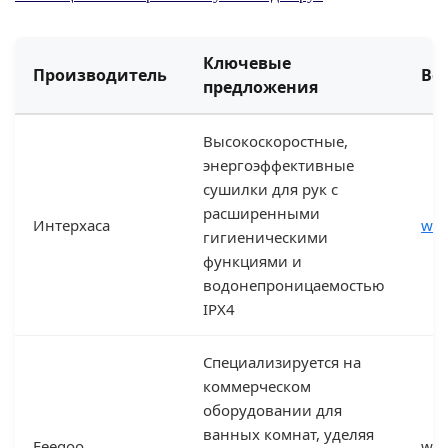
Ключевые
Производитель
Ве
предложения
Высокоскоростные,
энергоэффективные
сушилки для рук с
расширенными
Интерхаса
www
гигиеническими
функциями и
водонепроницаемостью
IPX4
Специализируется на
коммерческом
оборудовании для
ванных комнат, уделяя
Feegoo
www