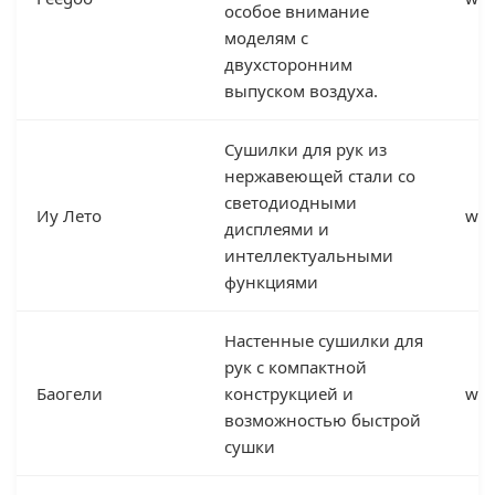
особое внимание
моделям с
двухсторонним
выпуском воздуха.
Сушилки для рук из
нержавеющей стали со
светодиодными
Иу Лето
www
дисплеями и
интеллектуальными
функциями
Настенные сушилки для
рук с компактной
Баогели
конструкцией и
www
возможностью быстрой
сушки