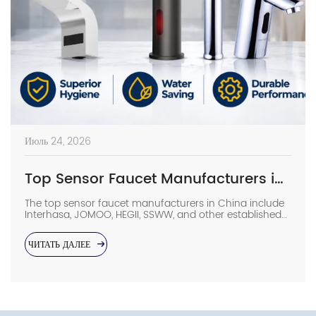
Июль 24, 2026
Top Sensor Faucet Manufacturers in China (2026 Update)
The top sensor faucet manufacturers in China include
Interhasa, JOMOO, HEGII, SSWW, and other established
sanitary ware suppliers with strong manufacturing
capabilities, OEM/ODM support, and commercial
ЧИТАТЬ ДАЛЕЕ
project experience. They provide sensor faucets for
hotels, hospitals, airports, offices, and other high-traffic
facilities. Choosing the right manufacturer requires
more than comparing prices. Buyers should evaluate
production capacity, […]