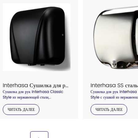
Interhasa Сушилка для рук из нержавеющей стали Модель 90005
Сушилка для рук Interhasa Classic
Сушилка для рук Interhasa
Style из нержавеющей стали,
Style с сушкой из нержавеющ
высокоскоростная сушилка высушит ваши
высокоскоростная сушилка в
руки за 5 секунд, на выбор щетка или
руки за 5 секунд, на выбор щ
ЧИТАТЬ ДАЛЕЕ
ЧИТАТЬ ДАЛЕЕ
блестящая нержавеющая сталь
блестящая нержавеющая стал