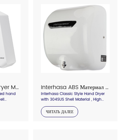
Interhasa Hand Dryer Model 3890/3862
Interhasa ABS Материал корпуса сушилка для рук Модель 90002
eed hand
Interhasa Classic Style Hand Dryer
ell
with 304SUS Shell Material , High
r outlet
speed dryer dry your hand in 5
tolen
seconds,Colorful Abs Shell available
ЧИТАТЬ ДАЛЕЕ
for choice