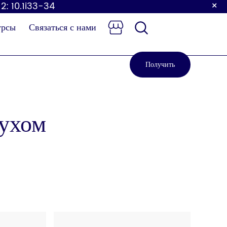
×
 2: 10.1i33-34
урсы
Связаться с нами
Получить
предложение
духом
Детский
Сенсорный кран
ленальный
столик