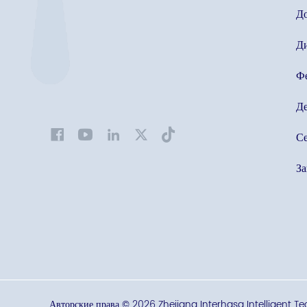
До
Ди
Ф
Де
С
З
Авторские права © 2026 Zhejiang Interhasa Intelligent Te