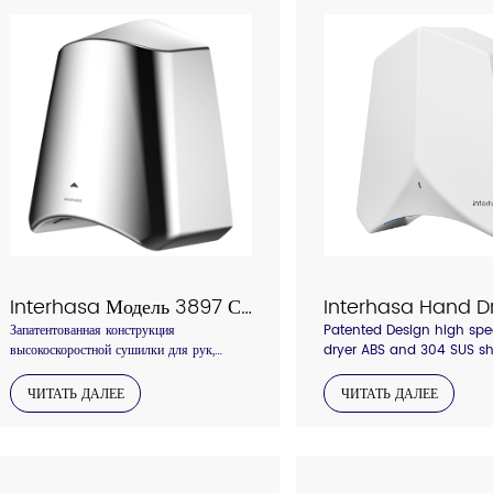
Interhasa Модель 3897 Сушилка для рук из нержавеющей стали
Запатентованная конструкция
Patented Design high sp
высокоскоростной сушилки для рук,
dryer ABS and 304 SUS sh
корпус из нержавеющей стали,
material , concentrated ai
концентрированный воздуховыпускной
with hepa air filter, anti-s
ЧИТАТЬ ДАЛЕЕ
ЧИТАТЬ ДАЛЕЕ
патрубок с фильтром HEPA, антикражная
backboard
задняя панель