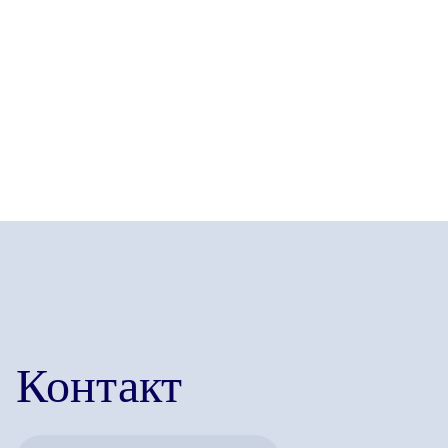
нержавеющей стали 304 с глянцевым или
матовым эффектом щетки доступен.
Добро пожаловать, чтобы узнать
подробности.
Контакт