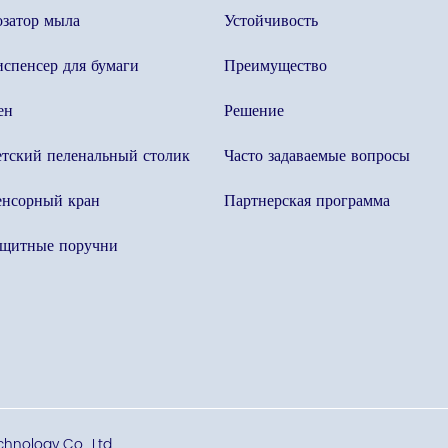
затор мыла
Устойчивость
спенсер для бумаги
Преимущество
ен
Решение
тский пеленальный столик
Часто задаваемые вопросы
енсорный кран
Партнерская программа
ащитные поручни
chnology Co., Ltd.