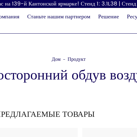
с на 139-й Кантонской ярмарке! Стенд 1: 3.1L38 | Стенд
омпания
Станьте нашим партнером
Решение
Рес
Дом
Продукт
-
сторонний обдув воз
Диспенсер для
Фен
бумаги
пе
ПРЕДЛАГАЕМЫЕ ТОВАРЫ