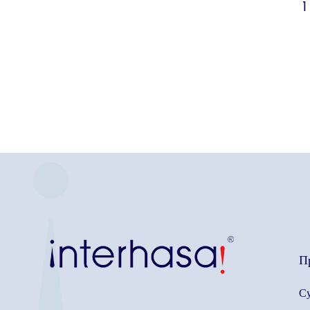
1
П
Су