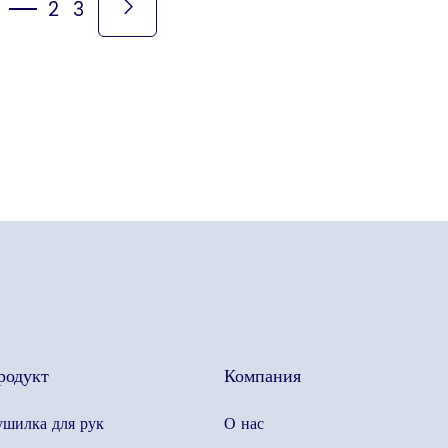
2
3
родукт
Компания
шилка для рук
О нас