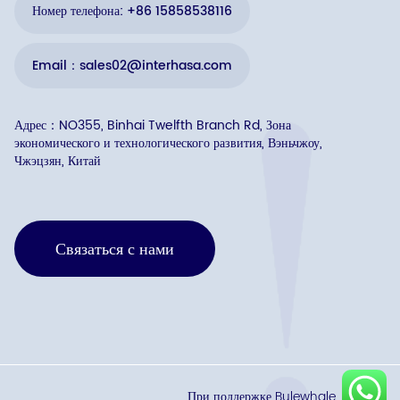
Номер телефона: +86 15858538116
Email：sales02@interhasa.com
Адрес：NO355, Binhai Twelfth Branch Rd, Зона
экономического и технологического развития, Вэньчжоу,
Чжэцзян, Китай
Связаться с нами
При поддержке Bulewhale