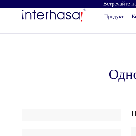
Встречайте на
Продукт
К
Одно
Сушилка для рук
Дозатор мыла