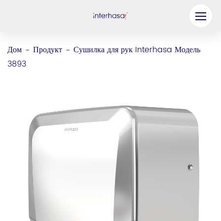
Продукт
Дом
Продукт
Сушилка для рук Interhasa Модель
-
-
3893
Компания
Станьте нашим партнером
Решение
Ресурсы
Связаться с нами