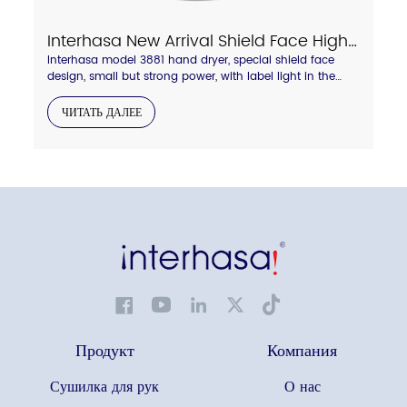
Interhasa New Arrival Shield Face High Speed Hand Dryer With Touch Hot/Cold Air Switch Model A3881
Interhasa model 3881 hand dryer, special shield face
design, small but strong power, with label light in the
side to display hot and cold wind status. Anti-thief lock
backboard design.compressed air blade outlet, dry your
ЧИТАТЬ ДАЛЕЕ
hand quickly in 8-10 seconds.
Продукт
Компания
Сушилка для рук
О нас