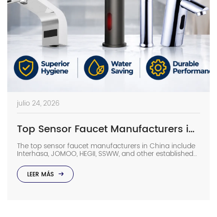
julio 24, 2026
Top Sensor Faucet Manufacturers in China (2026 Update)
The top sensor faucet manufacturers in China include
Interhasa, JOMOO, HEGII, SSWW, and other established
sanitary ware suppliers with strong manufacturing
capabilities, OEM/ODM support, and commercial
LEER MÁS
project experience. They provide sensor faucets for
hotels, hospitals, airports, offices, and other high-traffic
facilities. Choosing the right manufacturer requires
more than comparing prices. Buyers should evaluate
production capacity, […]