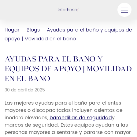
Producto
Hogar
Blogs
Ayudas para el baño y equipos de
-
-
apoyo | Movilidad en el baño
Compañía
Sea nuestro socio
Ayudas para el baño y
Solución
equipos de apoyo | Movilidad
en el baño
Recursos
30 de abril de 2025
Contáctenos
Las mejores ayudas para el baño para clientes
mayores o discapacitados incluyen asientos de
inodoro elevados,
barandillas de seguridad
y
marcos de seguridad. Estos equipos ayudan a las
personas mayores a sentarse y pararse con mayor