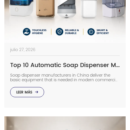
julio 27, 2026
Top 10 Automatic Soap Dispenser Manufacturers in China
Soap dispenser manufacturers in China deliver the
basic equipment that is needed in modern commercial
bathrooms where hygiene stands first and foremost. In
places such as airports, even a failure of one sensor
LEER MÁS
causes the soap to run out and makes the floor
slippery right away. The choice of suppliers depending
on photos in catalogs […]