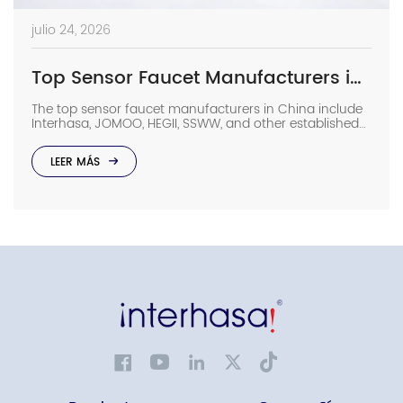
julio 24, 2026
Top Sensor Faucet Manufacturers in China (2026 Update)
The top sensor faucet manufacturers in China include
Interhasa, JOMOO, HEGII, SSWW, and other established
sanitary ware suppliers with strong manufacturing
capabilities, OEM/ODM support, and commercial
LEER MÁS
project experience. They provide sensor faucets for
hotels, hospitals, airports, offices, and other high-traffic
facilities. Choosing the right manufacturer requires
more than comparing prices. Buyers should evaluate
production capacity, […]