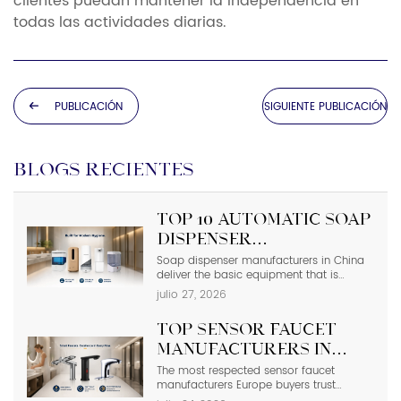
clientes puedan mantener la independencia en
todas las actividades diarias.
PUBLICACIÓN
SIGUIENTE PUBLICACIÓN
ANTERIOR
BLOGS RECIENTES
Top 10 Automatic Soap
Dispenser
Manufacturers in
Soap dispenser manufacturers in China
deliver the basic equipment that is
China
needed in modern commercial
julio 27, 2026
bathrooms where hygiene stands first
and foremost. In places such as airports,
Top Sensor Faucet
even a failure of one sensor causes the
soap to run out and makes the floor
Manufacturers in
slippery right away. The choice of
Europe | 2026 Buyer’s
The most respected sensor faucet
suppliers depending on photos in
manufacturers Europe buyers trust
catalogs […]
Guide
include Hansgrohe, Grohe, Roca, Geberit,