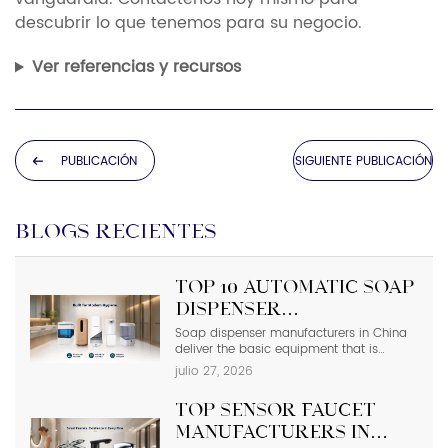
descubrir lo que tenemos para su negocio.
Ver referencias y recursos
PUBLICACIÓN
SIGUIENTE PUBLICACIÓN
ANTERIOR
BLOGS RECIENTES
Top 10 Automatic Soap
Dispenser
Manufacturers in
Soap dispenser manufacturers in China
deliver the basic equipment that is
China
needed in modern commercial
julio 27, 2026
bathrooms where hygiene stands first
and foremost. In places such as airports,
Top Sensor Faucet
even a failure of one sensor causes the
soap to run out and makes the floor
Manufacturers in
slippery right away. The choice of