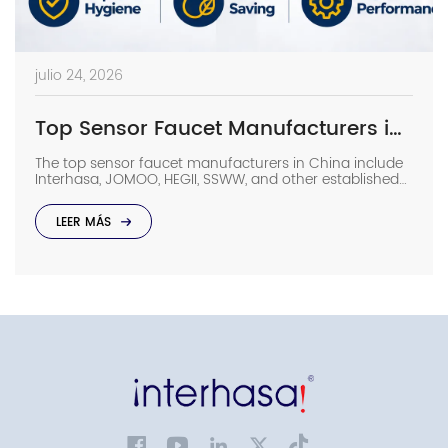
julio 24, 2026
Top Sensor Faucet Manufacturers in China (2026 Update)
The top sensor faucet manufacturers in China include
Interhasa, JOMOO, HEGII, SSWW, and other established
sanitary ware suppliers with strong manufacturing
capabilities, OEM/ODM support, and commercial
LEER MÁS
project experience. They provide sensor faucets for
hotels, hospitals, airports, offices, and other high-traffic
facilities. Choosing the right manufacturer requires
more than comparing prices. Buyers should evaluate
production capacity, […]