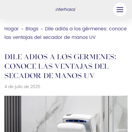
Producto
Hogar
Blogs
Dile adiós a los gérmenes: conoce
-
-
las ventajas del secador de manos UV
Compañía
Sea nuestro socio
Dile adiós a los gérmenes:
Solución
conoce las ventajas del
secador de manos UV
Recursos
4 de julio de 2025
Contáctenos