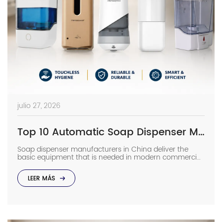
julio 27, 2026
Top 10 Automatic Soap Dispenser Manufacturers in China
Soap dispenser manufacturers in China deliver the
basic equipment that is needed in modern commercial
bathrooms where hygiene stands first and foremost. In
places such as airports, even a failure of one sensor
LEER MÁS
causes the soap to run out and makes the floor
slippery right away. The choice of suppliers depending
on photos in catalogs […]