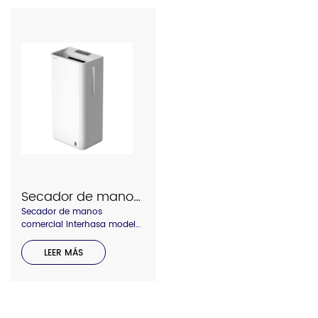
encendido/apagado,
95 m/s, secando las manos
interruptor de calor/frío,
en 6-10 segundos,
varios colores disponibles
conmutable entre aire
para combinar con su
caliente y frío para verano e
diseño decorativo, se acepta
invierno. Carcasa de ABS
pedido de OEM o distribuidor
100% nueva, con inyección
de marca
de material, que le
proporciona una
durabilidad de 7 a 10 años.
Filtro de aire HEPA, que
protege sus manos con aire
limpio, silencioso a 60 dB.
Secador de manos 2688
Secador de manos
comercial Interhasa modelo
2688 con dos aspas de aire
laterales. Diseño elegante,
LEER MÁS
secado rápido de manos en
5-7 segundos, con filtro
HEPA para filtrar el aire y
proteger sus manos con aire
limpio. Interruptor de