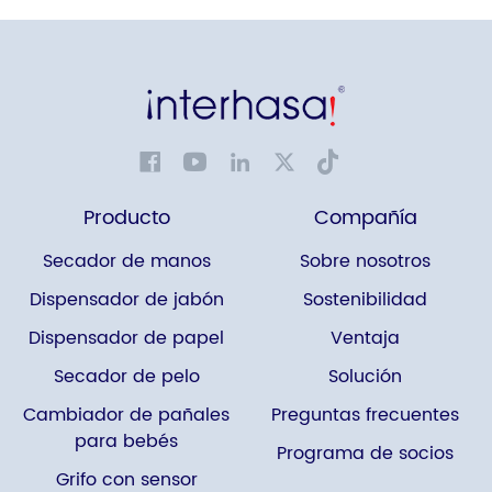
encendido/apagado y
encendido/apagado.
Pantalla digital que muestra
el estado de
funcionamiento. Bajo nivel
de ruido (70-75 dB),
resistencia al agua con
grado IPX4, sin riesgo de
salpicaduras de agua, filtro
HEPA autodescargable para
limpiar el polvo en la
Producto
Compañía
industria láctea.
Secador de manos
Sobre nosotros
Dispensador de jabón
Sostenibilidad
Dispensador de papel
Ventaja
Secador de pelo
Solución
Cambiador de pañales
Preguntas frecuentes
para bebés
Programa de socios
Grifo con sensor