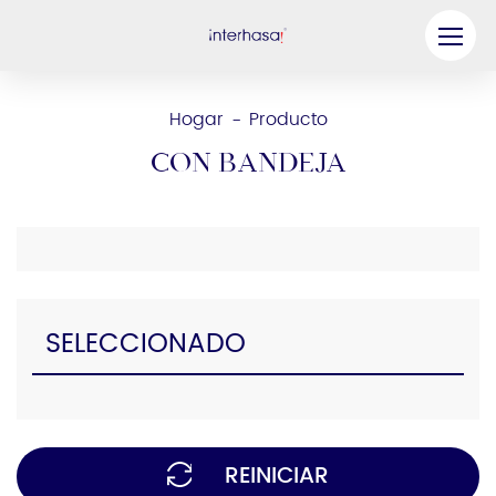
Producto
Hogar
Producto
-
Compañía
Con bandeja
Sea nuestro socio
Solución
Recursos
SELECCIONADO
Contáctenos
REINICIAR