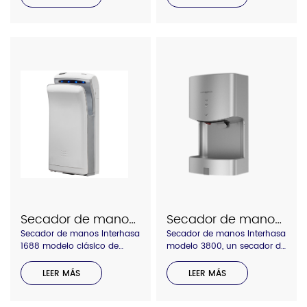
Secador de manos 1688
Secador de manos 3800
Secador de manos Interhasa
Secador de manos Interhasa
1688 modelo clásico de
modelo 3800, un secador de
doble salida de aire de alta
manos de estilo clásico con
velocidad de 1800 W, con
bandeja de agua en arco,
LEER MÁS
LEER MÁS
indicador de luz, 4 sensores
doble salida de aire,
infrarrojos, interruptor de
velocidad de aire de hasta