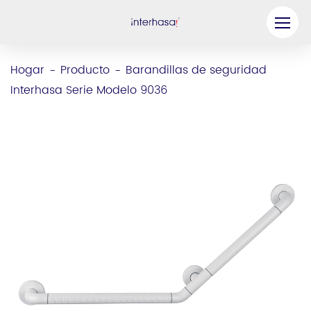
Producto
Hogar
Producto
Barandillas de seguridad
-
-
Interhasa Serie Modelo 9036
Compañía
Sea nuestro socio
Solución
Recursos
Contáctenos