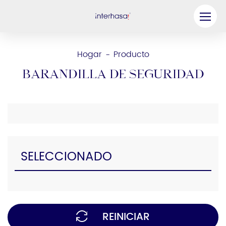
Producto
Hogar
Producto
-
Compañía
Barandilla de seguridad
Sea nuestro socio
Solución
Recursos
SELECCIONADO
Contáctenos
REINICIAR