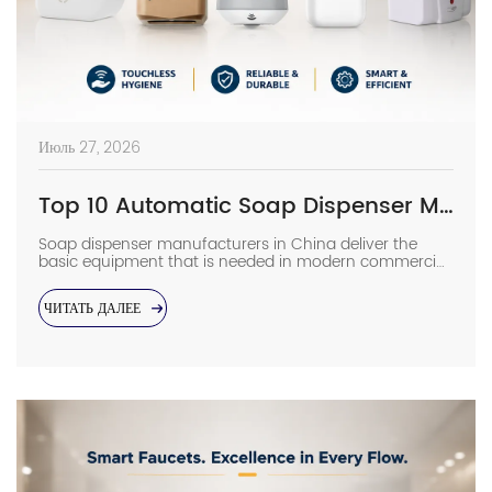
Июль 27, 2026
Top 10 Automatic Soap Dispenser Manufacturers in China
Soap dispenser manufacturers in China deliver the
basic equipment that is needed in modern commercial
bathrooms where hygiene stands first and foremost. In
places such as airports, even a failure of one sensor
ЧИТАТЬ ДАЛЕЕ
causes the soap to run out and makes the floor
slippery right away. The choice of suppliers depending
on photos in catalogs […]