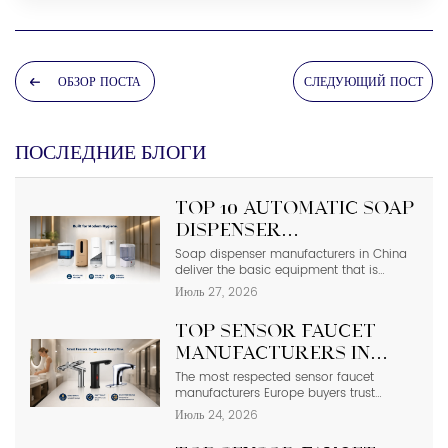
ОБЗОР ПОСТА
СЛЕДУЮЩИЙ ПОСТ
ПОСЛЕДНИЕ БЛОГИ
Top 10 Automatic Soap
Dispenser
Manufacturers in
Soap dispenser manufacturers in China
deliver the basic equipment that is
China
needed in modern commercial
Июль 27, 2026
bathrooms where hygiene stands first
and foremost. In places such as airports,
Top Sensor Faucet
even a failure of one sensor causes the
soap to run out and makes the floor
Manufacturers in
slippery right away. The choice of
Europe | 2026 Buyer’s
The most respected sensor faucet
suppliers depending on photos in
manufacturers Europe buyers trust
catalogs […]
Guide
include Hansgrohe, Grohe, Roca, Geberit,
Июль 24, 2026
Oras, and Delabie, while high-spec
Chinese OEMs such as Interhasa have