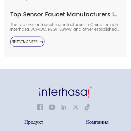
Top Sensor Faucet Manufacturers in China (2026 Update)
The top sensor faucet manufacturers in China include
Interhasa, JOMOO, HEGII, SSWW, and other established
sanitary ware suppliers with strong manufacturing
capabilities, OEM/ODM support, and commercial
ЧИТАТЬ ДАЛЕЕ
project experience. They provide sensor faucets for
hotels, hospitals, airports, offices, and other high-traffic
facilities. Choosing the right manufacturer requires
more than comparing prices. Buyers should evaluate
production capacity, […]
Продукт
Компания