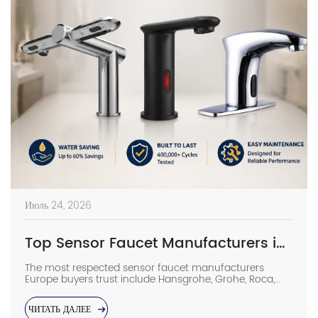
Июль 24, 2026
Top Sensor Faucet Manufacturers in Europe | 2026 Buyer’s Guide
The most respected sensor faucet manufacturers
Europe buyers trust include Hansgrohe, Grohe, Roca,
Geberit, Oras, and Delabie, while high-spec Chinese
OEMs such as Interhasa have emerged as competitive
ЧИТАТЬ ДАЛЕЕ
alternatives for commercial projects. In such facilities,