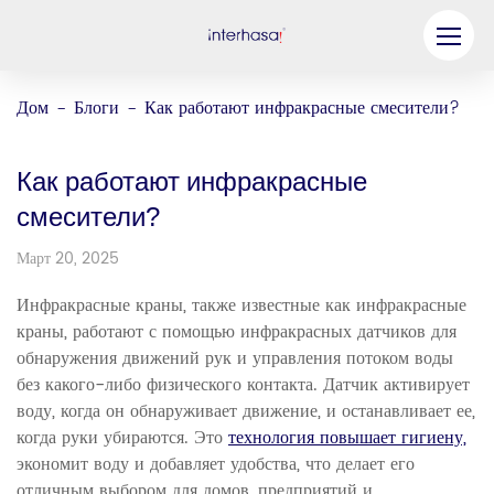
Продукт
Дом
Блоги
Как работают инфракрасные смесители?
-
-
Компания
Как работают инфракрасные
Станьте нашим партнером
смесители?
Решение
Март 20, 2025
Ресурсы
Инфракрасные краны, также известные как инфракрасные
краны, работают с помощью инфракрасных датчиков для
Связаться с нами
обнаружения движений рук и управления потоком воды
без какого-либо физического контакта. Датчик активирует
воду, когда он обнаруживает движение, и останавливает ее,
когда руки убираются. Это
технология повышает гигиену,
экономит воду и добавляет удобства, что делает его
отличным выбором для домов, предприятий и