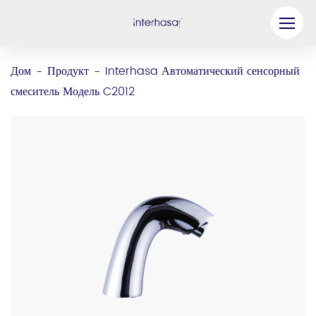
Продукт
Дом
Продукт
Interhasa Автоматический сенсорный
-
-
смеситель Модель C2012
Компания
Станьте нашим партнером
Решение
Ресурсы
Связаться с нами