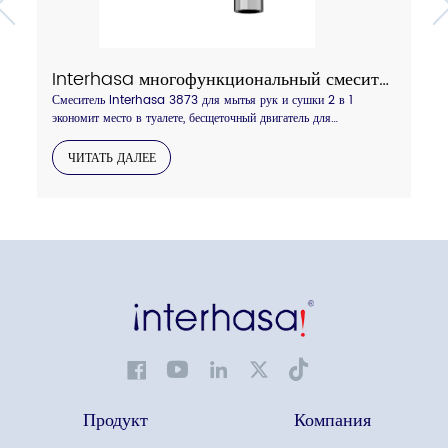
Interhasa многофункциональный смеситель для мытья и сушки рук 2 в 1, модель 3873
Смеситель Interhasa 3873 для мытья рук и сушки 2 в 1
экономит место в туалете, бесщеточный двигатель для
длительного использования, фильтр HEPA для более чистого
воздуха, доступен блестящий хром или серый цвет, обращайтесь.
ЧИТАТЬ ДАЛЕЕ
Продукт
Компания