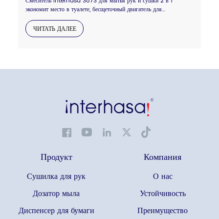
Смеситель Interhasa 3873 для мытья рук и сушки 2 в 1
экономит место в туалете, бесщеточный двигатель для
длительного использования, фильтр HEPA для более чистого
воздуха, доступен блестящий хром или серый цвет, обращайтесь.
ЧИТАТЬ ДАЛЕЕ
Продукт
Компания
Сушилка для рук
О нас
Дозатор мыла
Устойчивость
Диспенсер для бумаги
Преимущество