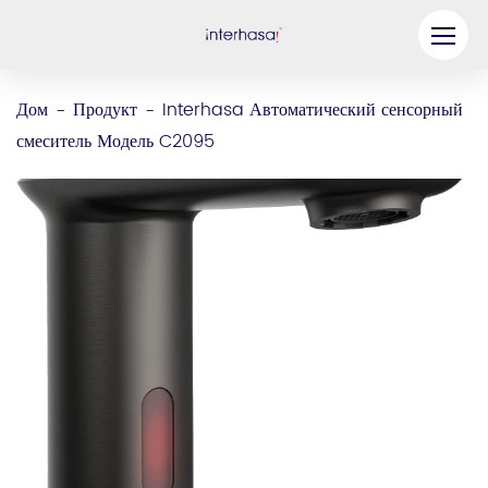
Продукт
Дом
Продукт
Interhasa Автоматический сенсорный
-
-
смеситель Модель C2095
Компания
Станьте нашим партнером
Решение
Ресурсы
Связаться с нами