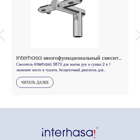
Interhasa многофункциональный смеситель для мытья и сушки рук 2 в 1, модель 3873
Смеситель Interhasa 3873 для мытья рук и сушки 2 в 1
экономит место в туалете, бесщеточный двигатель для
длительного использования, фильтр HEPA для более чистого
воздуха, доступен блестящий хром или серый цвет, обращайтесь.
ЧИТАТЬ ДАЛЕЕ