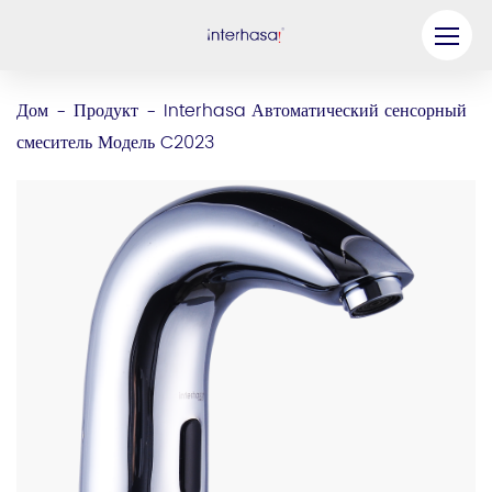
Продукт
Дом
Продукт
Interhasa Автоматический сенсорный
-
-
смеситель Модель C2023
Компания
Станьте нашим партнером
Решение
Ресурсы
Связаться с нами