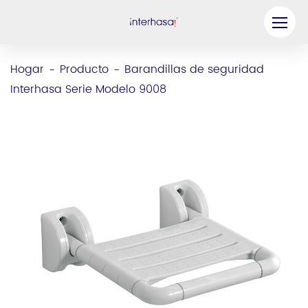
Producto
Hogar
Producto
Barandillas de seguridad
-
-
Interhasa Serie Modelo 9008
Compañía
Sea nuestro socio
Solución
Recursos
Contáctenos