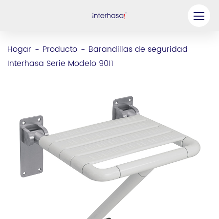
Producto
Hogar
Producto
Barandillas de seguridad
-
-
Interhasa Serie Modelo 9011
Compañía
Sea nuestro socio
Solución
Recursos
Contáctenos