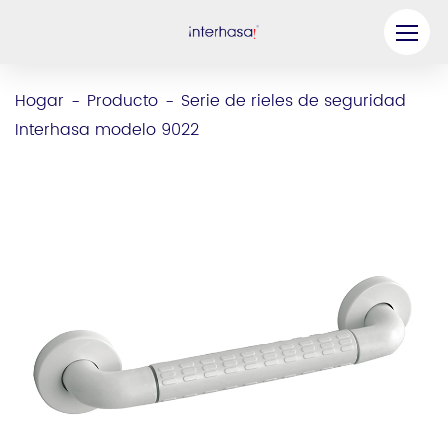
Producto
Hogar
Producto
Serie de rieles de seguridad
-
-
Interhasa modelo 9022
Compañía
Sea nuestro socio
Solución
Recursos
Contáctenos